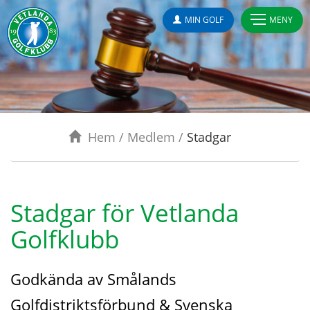
MIN GOLF
MENY
Hem
/
Medlem
/
Stadgar
Stadgar för Vetlanda
Golfklubb
Godkända av Smålands
Golfdistriktsförbund & Svenska