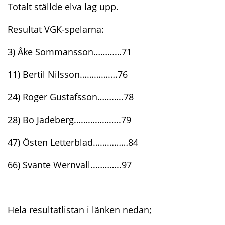
Totalt ställde elva lag upp.
Resultat VGK-spelarna:
3) Åke Sommansson…………71
11) Bertil Nilsson…………….76
24) Roger Gustafsson………..78
28) Bo Jadeberg………………..79
47) Östen Letterblad……………84
66) Svante Wernvall..………..97
Hela resultatlistan i länken nedan;