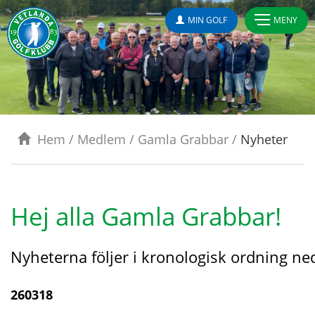
MIN GOLF
MENY
Hem
/
Medlem
/
Gamla Grabbar
/
Nyheter
Hej alla Gamla Grabbar!
Nyheterna följer i kronologisk ordning ned
260318