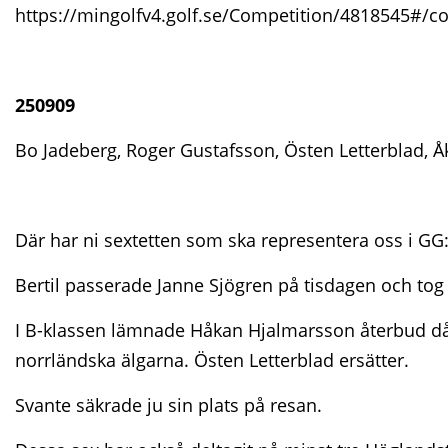
https://mingolfv4.golf.se/Competition/4818545#/c
250909
Bo Jadeberg, Roger Gustafsson, Östen Letterblad, 
Där har ni sextetten som ska representera oss i GG
Bertil passerade Janne Sjögren på tisdagen och tog 
I B-klassen lämnade Håkan Hjalmarsson återbud då
norrländska älgarna. Östen Letterblad ersätter.
Svante säkrade ju sin plats på resan.