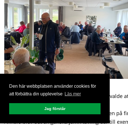
Den här webbplatsen använder cookies för
28 stycken!!!
att förbättra din upplevelse
Läs mer
Nästan var tredje medlem i Gamla Grabbar valde att
GK.
Jag förstår
Relativ överlägsen vinnare blev Sten Sörensen på f
Annars blev det en ganska jämn tävling där till exe