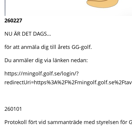
260227
NU ÄR DET DAGS…
för att anmäla dig till årets GG-golf.
Du anmäler dig via länken nedan:
https://mingolf.golf.se/login/?
redirectUri=https%3A%2F%2Fmingolf.golf.se%2Fta
260101
Protokoll fört vid sammanträde med styrelsen för