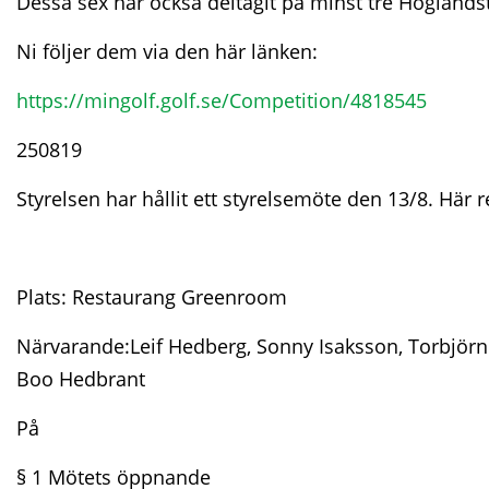
Dessa sex har också deltagit på minst tre Höglandsto
Ni följer dem via den här länken:
https://mingolf.golf.se/Competition/4818545
250819
Styrelsen har hållit ett styrelsemöte den 13/8. Här 
Plats: Restaurang Greenroom
Närvarande:Leif Hedberg, Sonny Isaksson, Torbjörn
Boo Hedbrant
På
§ 1 Mötets öppnande