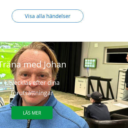
Visa alla händelser
Träna med Johan
Utvecklas efter dina
förutsättningar
LÄS MER