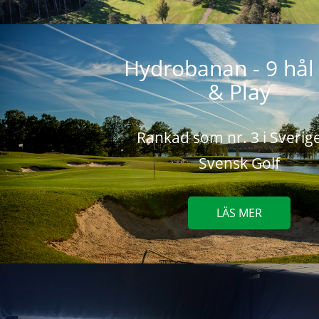
Hydrobanan - 9 hål
& Play
Rankad som nr. 3 i Sverig
Svensk Golf
LÄS MER