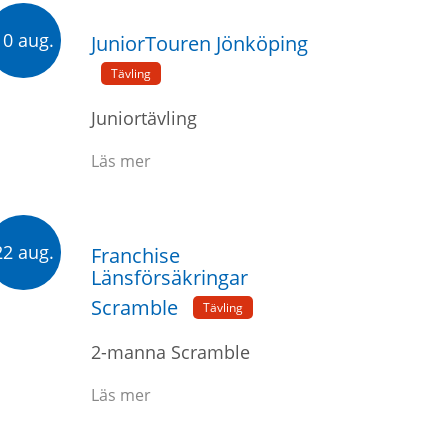
10 aug.
JuniorTouren Jönköping
Tävling
Juniortävling
Läs mer
22 aug.
Franchise
Länsförsäkringar
Scramble
Tävling
2-manna Scramble
Läs mer