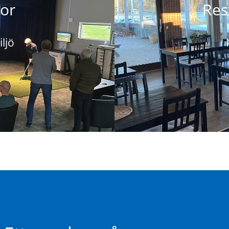
or
Res
ljö