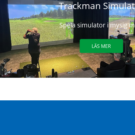
Trackman Simulat
Spela simulator i mysig mi
LÄS MER