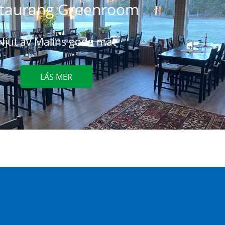
taurang Greenroom
Njut av Malins goda mat
LÄS MER