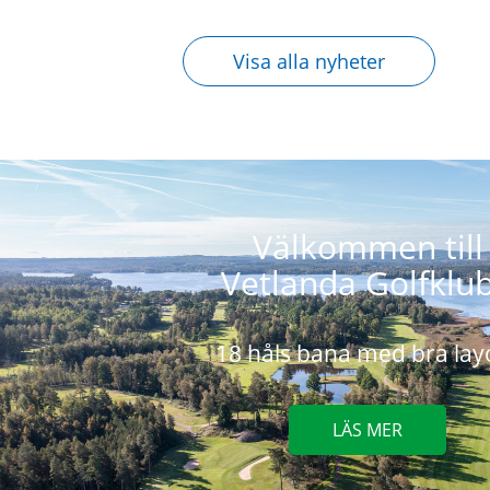
Visa alla nyheter
Välkommen till
Vetlanda Golfklu
18 håls bana med bra lay
LÄS MER