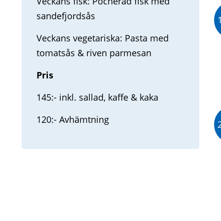
Veckans fisk: Pocherad fisk med
sandefjordsås
Veckans vegetariska: Pasta med
tomatsås & riven parmesan
Pris
145:- inkl. sallad, kaffe & kaka
120:- Avhämtning