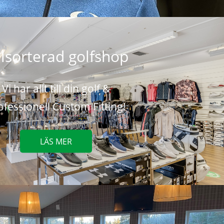
lsorterad golfshop
Vi har allt till din golf &
ofessionell Custom Fitting!
LÄS MER