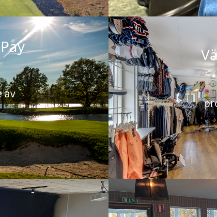
 Pay
Vä
e av
pr