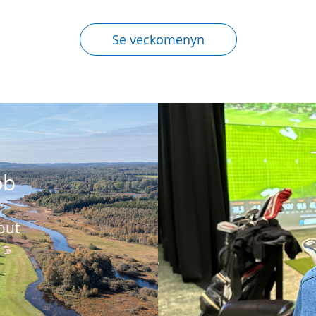
Se veckomenyn
bb
out