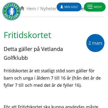
MIN GOLF
MENY
Hem
/
Nyheter
/
Fritidskortet
Fritidskortet
2 mars
Detta gäller på Vetlanda
Golfklubb
Fritidskortet är ett statligt stöd som gäller för
barn och unga i åldern 7 till 16 år (från det år de
fyller 7 till och med det år de fyller 16).
För att Fritidskortet ska kunna användas måste