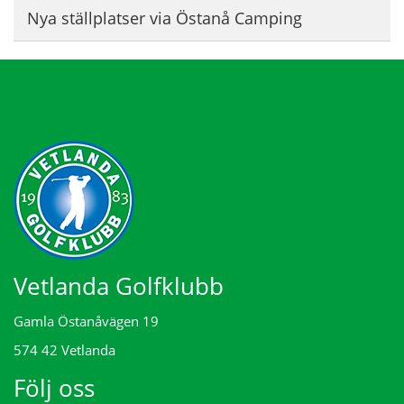
Nya ställplatser via Östanå Camping
Vetlanda Golfklubb
Gamla Östanåvägen 19
574 42 Vetlanda
Följ oss