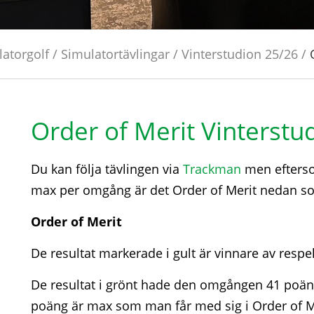
atorgolf
/
Simulatortävlingar
/
Vinterstudion 25/26
/
Order of Merit Vinterstu
Du kan följa tävlingen via
Trackman
men eftersom
max per omgång är det Order of Merit nedan som ä
Order of Merit
De resultat markerade i gult är vinnare av resp
De resultat i grönt hade den omgången 41 poäng
poäng är max som man får med sig i Order of M