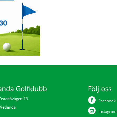
anda Golfklubb
Följ oss
Östanåvägen 19
Facebook
Vetlanda
Instagram