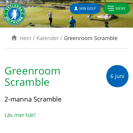
MIN GOLF
MENY
Hem
/
Kalender
/
Greenroom Scramble
Greenroom
6 juni
Scramble
2-manna Scramble
Läs mer här!